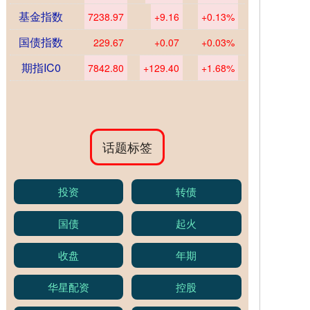
基金指数
7238.97
+9.16
+0.13%
国债指数
229.67
+0.07
+0.03%
期指IC0
7842.80
+129.40
+1.68%
话题标签
投资
转债
国债
起火
收盘
年期
华星配资
控股