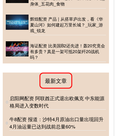
身体_五花肉_食物
辉煌配资 产品 | 从搭草庐出发，看《华
夏山河》如何建起万里长城？_玩家_游
戏_锐龙
海证配资 比美国B2还先进！轰20究竟会
有多贵？真是一架可抵20架歼20战机
吗？
最新文章
启阳网配资 阿联酋正式退出欧佩克 中东能源
格局进入变数时代
牛8配资 报道：沙特4月原油出口量出现回升
4月油运量已达到战前总量60%