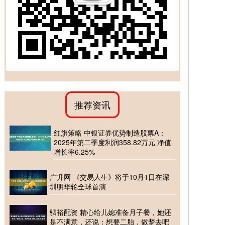
推荐资讯
红旗策略 中银证券优势制造股票A：
2025年第二季度利润358.82万元 净值
增长率6.25%
广升网 《交易人生》将于10月1日在深
圳明华轮全球首演
驷裕配资 精心给儿媳准备月子餐，她还
是不满意，还说：想要二胎，做梦去吧_