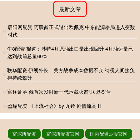
最新文章
启阳网配资 阿联酋正式退出欧佩克 中东能源格局进入变数
时代
牛8配资 报道：沙特4月原油出口量出现回升 4月油运量已
达到战前总量60%
联华配资 伊朗外长：美方战争成本数据不实 纳税人间接负
担持续攀升
富途证券 俄首次发射新一代运载火箭“联盟-5”号
盈瑞配资 《上流社会》by 九铃 剧情流高 H
富深所配资
富深所配资官网
国内配资炒股官网