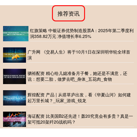
推荐资讯
红旗策略 中银证券优势制造股票A：2025年第二季度利
润358.82万元 净值增长率6.25%
广升网 《交易人生》将于10月1日在深圳明华轮全球首
演
驷裕配资 精心给儿媳准备月子餐，她还是不满意，还
说：想要二胎，做梦去吧_身体_五花肉_食物
辉煌配资 产品 | 从搭草庐出发，看《华夏山河》如何建
起万里长城？_玩家_游戏_锐龙
海证配资 比美国B2还先进！轰20究竟会有多贵？真是一
架可抵20架歼20战机吗？