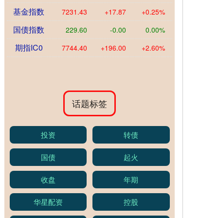
基金指数
7231.43
+17.87
+0.25%
国债指数
229.60
-0.00
0.00%
期指IC0
7744.40
+196.00
+2.60%
话题标签
投资
转债
国债
起火
收盘
年期
华星配资
控股