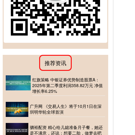
推荐资讯
红旗策略 中银证券优势制造股票A：
2025年第二季度利润358.82万元 净值
增长率6.25%
广升网 《交易人生》将于10月1日在深
圳明华轮全球首演
驷裕配资 精心给儿媳准备月子餐，她还
是不满意，还说：想要二胎，做梦去吧_