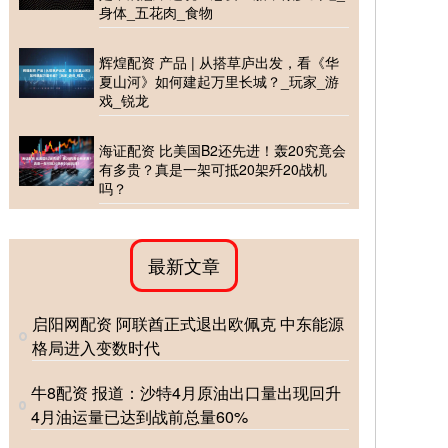
身体_五花肉_食物
辉煌配资 产品 | 从搭草庐出发，看《华
夏山河》如何建起万里长城？_玩家_游
戏_锐龙
海证配资 比美国B2还先进！轰20究竟会
有多贵？真是一架可抵20架歼20战机
吗？
最新文章
启阳网配资 阿联酋正式退出欧佩克 中东能源
格局进入变数时代
牛8配资 报道：沙特4月原油出口量出现回升
4月油运量已达到战前总量60%