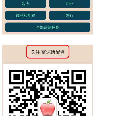
起火
比亚
诚利和配资
发行
全部话题标签
关注 富深所配资