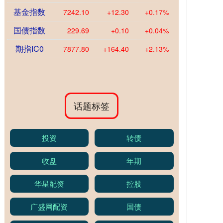
基金指数
7242.10
+12.30
+0.17%
国债指数
229.69
+0.10
+0.04%
期指IC0
7877.80
+164.40
+2.13%
话题标签
投资
转债
收盘
年期
华星配资
控股
广盛网配资
国债