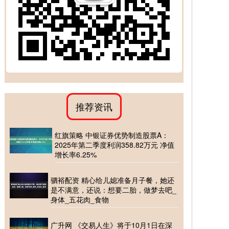
推荐资讯
红旗策略 中银证券优势制造股票A：
2025年第二季度利润358.82万元 净值
增长率6.25%
驷裕配资 精心给儿媳准备月子餐，她还
是不满意，还说：想要二胎，做梦去吧_
身体_五花肉_食物
广升网 《交易人生》将于10月1日在深