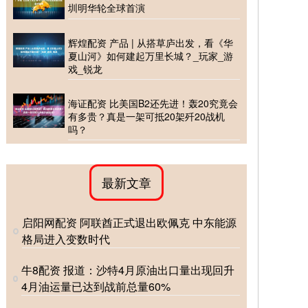
圳明华轮全球首演
辉煌配资 产品 | 从搭草庐出发，看《华
夏山河》如何建起万里长城？_玩家_游
戏_锐龙
海证配资 比美国B2还先进！轰20究竟会
有多贵？真是一架可抵20架歼20战机
吗？
最新文章
启阳网配资 阿联酋正式退出欧佩克 中东能源
格局进入变数时代
牛8配资 报道：沙特4月原油出口量出现回升
4月油运量已达到战前总量60%