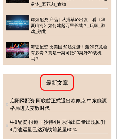
身体_五花肉_食物
辉煌配资 产品 | 从搭草庐出发，看《华
夏山河》如何建起万里长城？_玩家_游
戏_锐龙
海证配资 比美国B2还先进！轰20究竟会
有多贵？真是一架可抵20架歼20战机
吗？
最新文章
启阳网配资 阿联酋正式退出欧佩克 中东能源
格局进入变数时代
牛8配资 报道：沙特4月原油出口量出现回升
4月油运量已达到战前总量60%