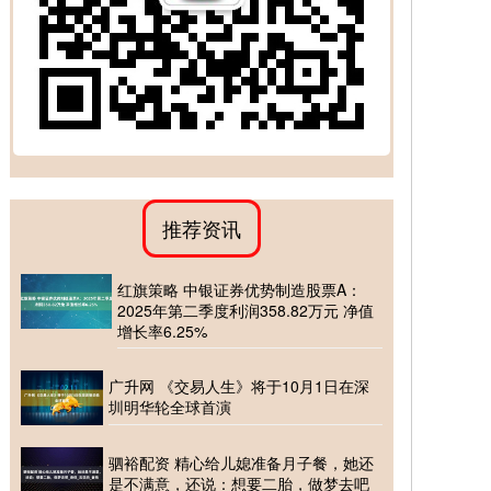
推荐资讯
红旗策略 中银证券优势制造股票A：
2025年第二季度利润358.82万元 净值
增长率6.25%
广升网 《交易人生》将于10月1日在深
圳明华轮全球首演
驷裕配资 精心给儿媳准备月子餐，她还
是不满意，还说：想要二胎，做梦去吧_