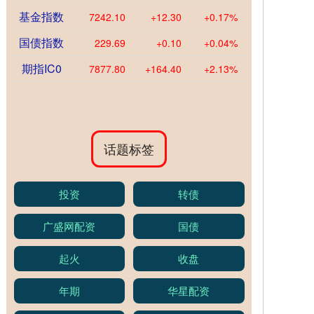
基金指数
7242.10
+12.30
+0.17%
国债指数
229.69
+0.10
+0.04%
期指IC0
7877.80
+164.40
+2.13%
话题标签
投资
转债
广盛网配资
国债
起火
收盘
年期
华星配资