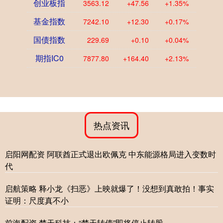
创业板指
3563.12
+47.56
+1.35%
基金指数
7242.10
+12.30
+0.17%
国债指数
229.69
+0.10
+0.04%
期指IC0
7877.80
+164.40
+2.13%
热点资讯
启阳网配资 阿联酋正式退出欧佩克 中东能源格局进入变数时
代
启航策略 释小龙《扫恶》上映就爆了！没想到真敢拍！事实
证明：尺度真不小
前海配资 楚天科技：“楚天转债”即将停止转股