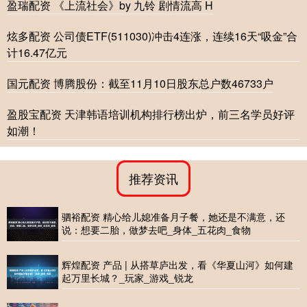
盈瑞配资 《上流社会》by 九铃 剧情流高 H
炫多配资 公司债ETF(511030)冲击4连涨，连续16天“吸金”合
计16.47亿元
国元配资 博腾股份：截至11月10日股东总户数46733户
盈股宝配资 天津韩语培训机构排行榜出炉，前三名学员好评
如潮！
推荐资讯
驷裕配资 精心给儿媳准备月子餐，她还是不满意，还
说：想要二胎，做梦去吧_身体_五花肉_食物
辉煌配资 产品 | 从搭草庐出发，看《华夏山河》如何建
起万里长城？_玩家_游戏_锐龙